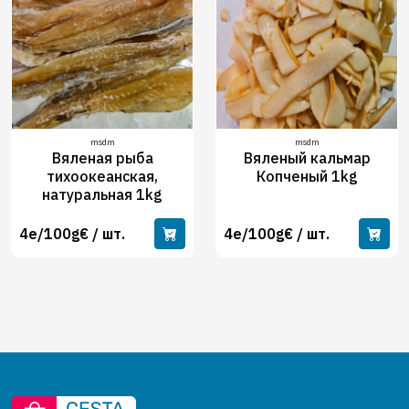
msdm
msdm
Вяленая рыба
Вяленый кальмар
тихоокеанская,
Копченый 1kg
натуральная 1kg
4e/100g€ / шт.
4e/100g€ / шт.