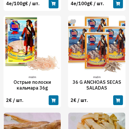
4e/100g€ / шт.
4e/100g€ / шт.
msdm
msdm
Острые полоски
36 G ANCHOAS SECAS
кальмара 36g
SALADAS
2€ / шт.
2€ / шт.