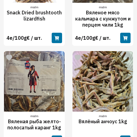
msdm
msdm
Snack Dried brushtooth
Вяленое мясо
lizardfish
кальмара с кунжутом и
перцем чили 1kg
4e/100g€ / шт.
4e/100g€ / шт.
msdm
msdm
Вяленая рыба желто-
Вялёный анчоус 1kg
полосатый каранг 1kg