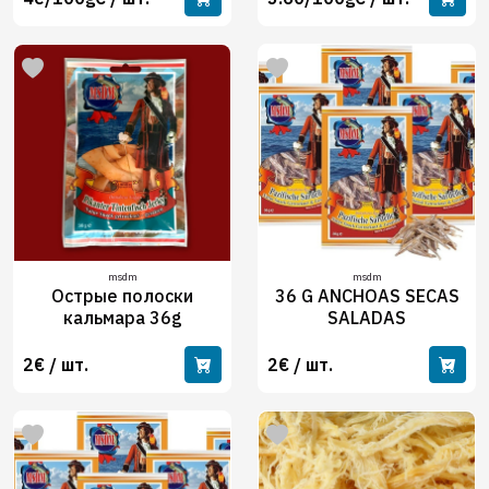
msdm
msdm
Острые полоски
36 G ANCHOAS SECAS
кальмара 36g
SALADAS
2€ / шт.
2€ / шт.