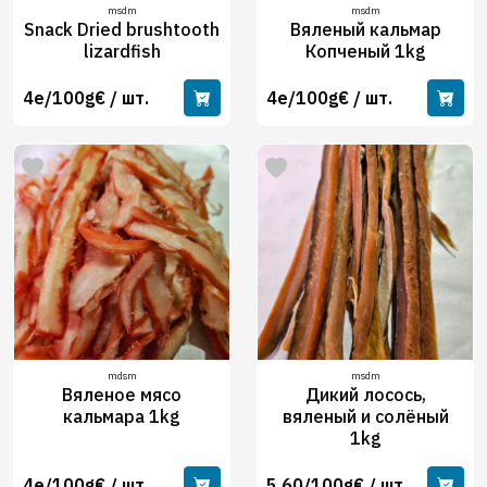
msdm
msdm
Snack Dried brushtooth
Вяленый кальмар
lizardfish
Копченый 1kg
4e/100g€ / шт.
4e/100g€ / шт.
mdsm
msdm
Вяленое мясо
Дикий лосось,
кальмара 1kg
вяленый и солёный
1kg
4e/100g€ / шт.
5.60/100g€ / шт.