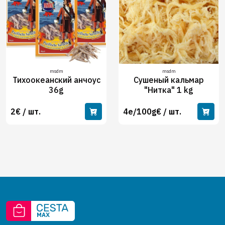
msdm
msdm
Тихоокеанский анчоус
Сушеный кальмар
36g
"Нитка" 1 kg
2€ / шт.
4e/100g€ / шт.