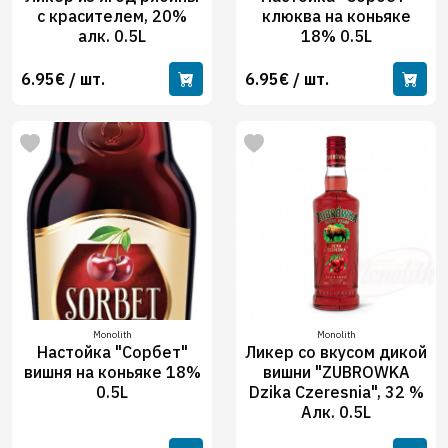
с красителем, 20%
клюква на коньяке
алк. 0.5L
18% 0.5L
6.95€ / шт.
6.95€ / шт.
Monolith
Monolith
Настойка "Сорбет"
Ликер со вкусом дикой
вишня на коньяке 18%
вишни "ZUBROWKA
0.5L
Dzika Czeresnia", 32 %
Алк. 0.5L