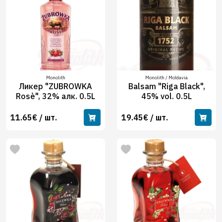
Monolith
Monolith / Moldavia
Ликер "ZUBROWKA
Balsam "Riga Black",
Rosè", 32% алк. 0.5L
45% vol. 0.5L
11.65€ / шт.
19.45€ / шт.