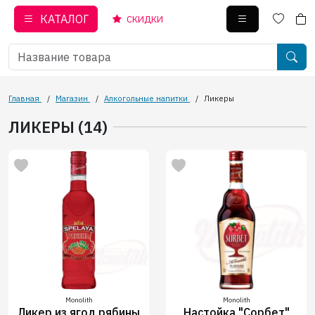
КАТАЛОГ
СКИДКИ
Главная
/
Магазин
/
Алкогольные напитки
/
Ликеры
ЛИКЕРЫ (14)
Monolith
Monolith
Ликер из ягод рябины
Настойка "Сорбет"