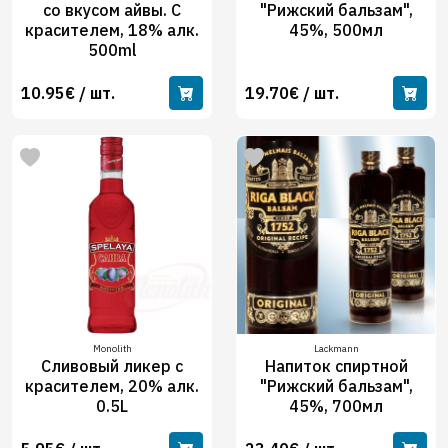
со вкусом айвы. С
"Рижский бальзам",
красителeм, 18% алк.
45%, 500мл
500ml
10.95€ / шт.
19.70€ / шт.
Monolith
Lackmann
Сливовый ликер с
Напиток спиртной
красителем, 20% алк.
"Рижский бальзам",
0.5L
45%, 700мл