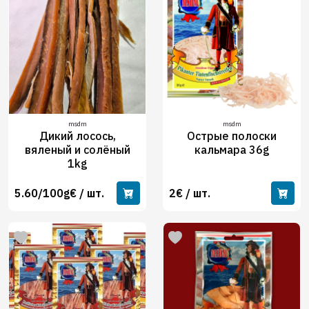
msdm
msdm
Дикий лосось,
Острые полоски
вяленый и солёный
кальмара 36g
1kg
5.60/100g€ / шт.
2€ / шт.