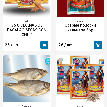
msdm
msdm
36 G CECINAS DE
Острые полоски
BACALAO SECAS CON
кальмара 36g
CHILI
2€ / шт.
2€ / шт.
Украина
msdm