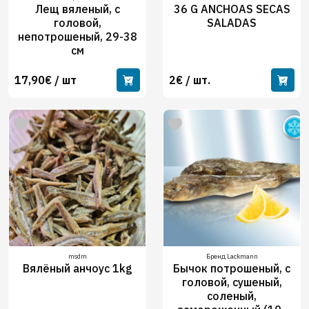
Лещ вяленый, с
36 G ANCHOAS SECAS
головой,
SALADAS
непотрошеный, 29-38
см
17,90€ / шт
2€ / шт.
msdm
Бренд Lackmann
Вялёный анчоус 1kg
Бычок потрошеный, с
головой, сушеный,
соленый,