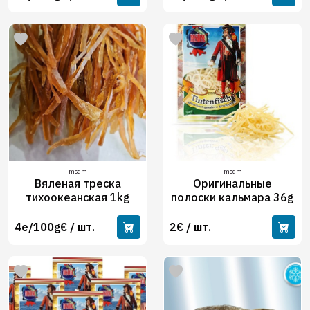
msdm
msdm
Вяленая треска
Оригинальные
тихоокеанская 1kg
полоски кальмара 36g
4e/100g€ / шт.
2€ / шт.