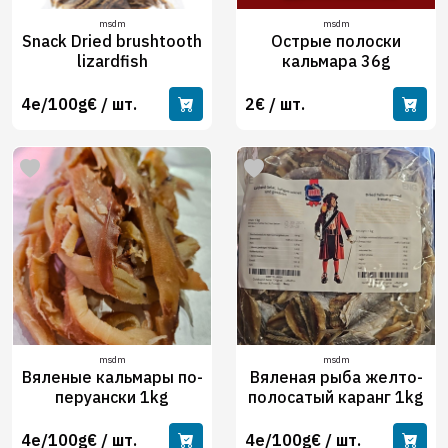
msdm
msdm
Snack Dried brushtooth
Острые полоски
lizardfish
кальмара 36g
4e/100g€ / шт.
2€ / шт.
msdm
msdm
Вяленые кальмары по-
Вяленая рыба желто-
перуански 1kg
полосатый каранг 1kg
4e/100g€ / шт.
4e/100g€ / шт.