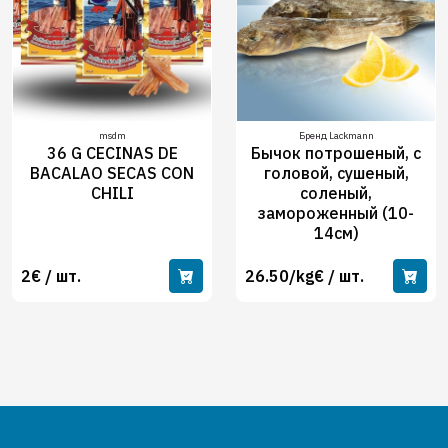
msdm
Бренд Lackmann
36 G CECINAS DE
Бычок потрошеный, с
BACALAO SECAS CON
головой, сушеный,
CHILI
соленый,
замороженный (10-
14см)
2€ / шт.
26.50/kg€ / шт.