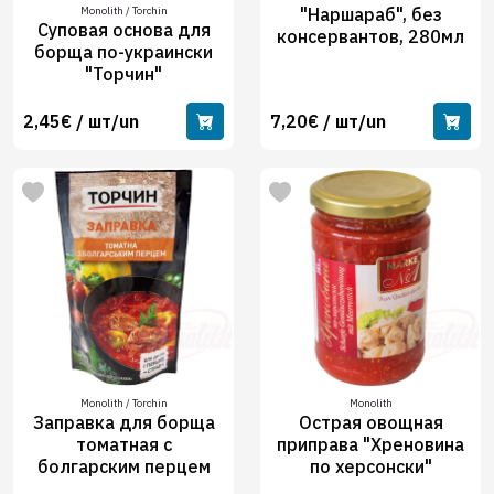
Monolith / Torchin
"Наршараб", без
Суповая основа для
консервантов, 280мл
борща по-украински
"Торчин"
2,45€ / шт/un
7,20€ / шт/un
Monolith / Torchin
Monolith
Заправка для борща
Острая овощная
томатная с
приправa "Хреновина
болгарским перцем
по херсонски"