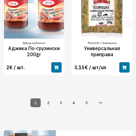
Бренд Lackmann
Monolith / Хозяюшка
Аджика По-грузински
Универсальная
200gr
приправа
2€ / шт.
3,15€ / шт/un
1
2
3
4
5