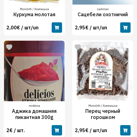
Monolith / Хозяюшка
Lackman
Куркума молотая
Сацебели охотничий
2,00€ / шт/un
2,95€ / шт/un
moldova
Monolith / Хозяюшка
Аджика домашняя
Перец черный
пикантная 300g
горошком
2€ / шт.
2,95€ / шт/un