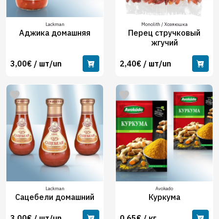
Lackman
Monolith / Хозяюшка
Аджика домашняя
Перец стручковый
жгучий
3,00€ / шт/un
2,40€ / шт/un
Lackman
Avokado
Сацебели домашний
Куркума
3,00€ / шт/un
0,65€ / кг.