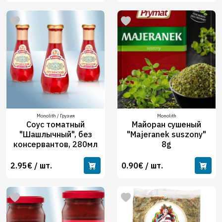
Monolith / Грузия
Monolith
Соус томатный
Майоран сушеный
"Шашлычный", без
"Majeranek suszony"
консервантов, 280мл
8g
2.95€ / шт.
0.90€ / шт.