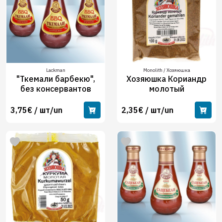
Lackman
Monolith / Хозяюшка
"Ткемали барбекю",
Хозяюшка Кориандр
без консервантов
молотый
3,75€ / шт/un
2,35€ / шт/un