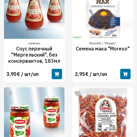
Lackman
Monolith / "Moreso"
Соус перечный
Семена мака "Moreso"
"Мергельский", без
консервантов, 183мл
3,95€ / шт/un
2,95€ / шт/un