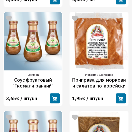
Lackman
Monolith / Хозяюшка
Соус фруктовый
Приправа для моркови
"Ткемали ранний"
и салатов по-корейски
3,65€ / шт/un
1,95€ / шт/un