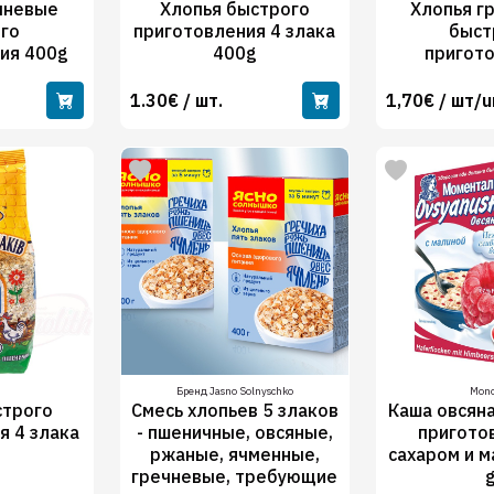
чневые
Хлопья быстрого
Хлопья г
го
приготовления 4 злака
быст
ия 400g
400g
пригот
1.30€ / шт.
1,70€ / шт/u
Бренд Jasno Solnyschko
Mono
строго
Смесь хлопьев 5 злаков
Каша овсян
я 4 злака
- пшеничные, овсяные,
пригото
g
ржаные, ячменные,
сахаром и м
гречневые, требующие