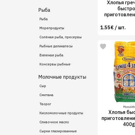
Хлопья гре
быстро
Рыба
приготовлен
Рыба
1.55€ / шт.
Морепродукты
Солёная рыба, пресервы
Рыбные деликатесы
Вяленая рыба
Консервы рыбные
Молочные продукты
Сыр
Сметана
Творог
Monolith
Хлопья бы
Кисломолочные продукты
приготовлени
Сливочное масло
400
Сырки глазированные