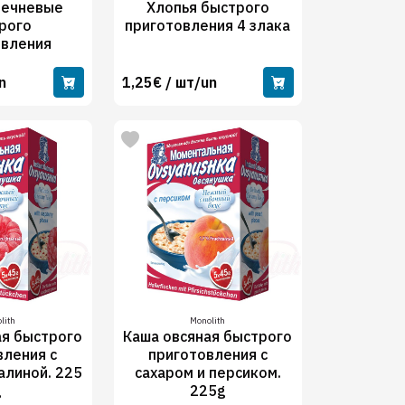
речневые
Хлопья быстрого
рого
приготовления 4 злака
овления
n
1,25€ / шт/un
lith
Monolith
ая быстрого
Каша овсяная быстрого
вления с
приготовления с
алиной. 225
сахаром и персиком.
g
225g