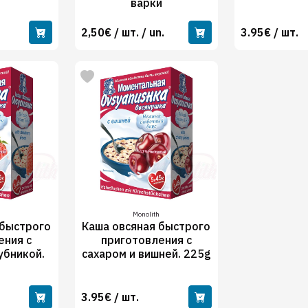
варки
2,50€ / шт. / un.
3.95€ / шт.
Monolith
 быстрого
Каша овсяная быстрого
ения с
приготовления с
убникой.
сахаром и вишней. 225g
g
3.95€ / шт.