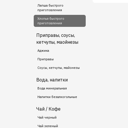
Лапша быстрого
приготовления
Хлопья быстрого
приготовления
Приправы, соусы,
кетчупы, маойнезы
Аджика
Приправы
Соусы, кетчупы, майонезы
Вода, напитки
Вода минеральная
Напитки безалкогольные
Чай / Кофе
Чай черный
Чай зеленый