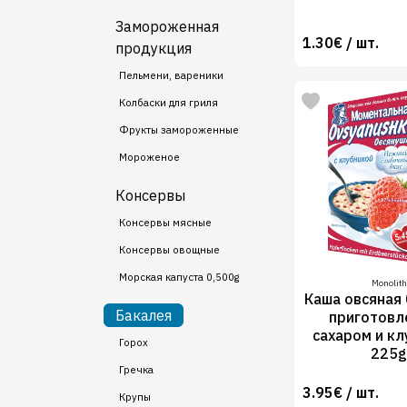
Замороженная
1.30€ / шт.
продукция
Пельмени, вареники
Колбаски для гриля
Фрукты замороженные
Мороженое
Консервы
Консервы мясные
Консервы овощные
Морская капуста 0,500g
Monolith
Каша овсяная
Бакалея
приготовл
сахаром и кл
Горох
225
Гречка
3.95€ / шт.
Крупы