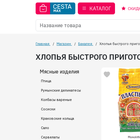
КАТАЛОГ
СКИД
Главная
/
Магазин
/
Бакалея
/
Хлопья быстрого приг
ХЛОПЬЯ БЫСТРОГО ПРИГОТО
Мясные изделия
Птица
Румынские деликатесы
Колбасы вареные
Сосиски
Краковские кольца
Сало
Monolith
Сервелаты