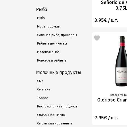
Señorio de 
0.75
Рыба
Рыба
3.95€ / шт.
Морепродукты
Солёная рыба, пресервы
Рыбные деликатесы
Вяленая рыба
Консервы рыбные
Молочные продукты
Сыр
Сметана
bodega magal
Творог
Glorioso Cria
Кисломолочные продукты
Сливочное масло
7.95€ / шт.
Сырки глазированные