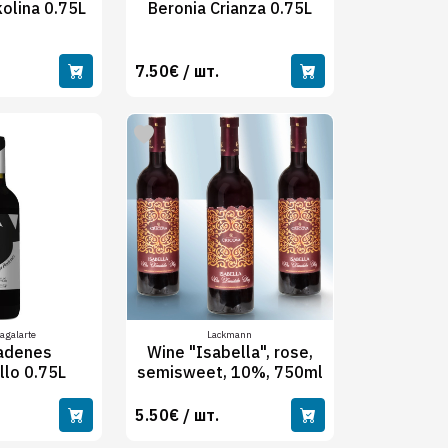
kolina 0.75L
Beronia Crianza 0.75L
7.50€ / шт.
agalarte
Lackmann
adenes
Wine "Isabella", rose,
llo 0.75L
semisweet, 10%, 750ml
5.50€ / шт.