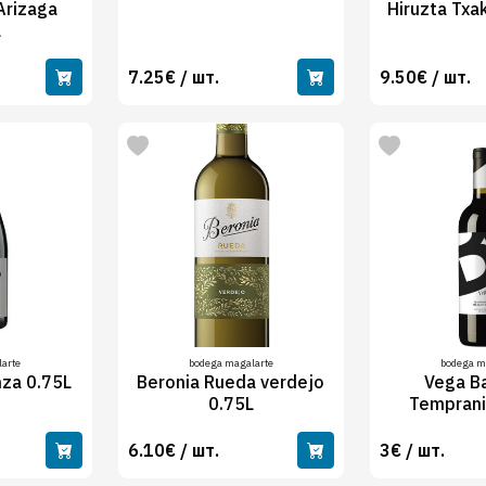
Arizaga
Hiruzta Txa
L
7.25€ / шт.
9.50€ / шт.
arte
bodega magalarte
bodega m
nza 0.75L
Beronia Rueda verdejo
Vega B
0.75L
Temprani
6.10€ / шт.
3€ / шт.