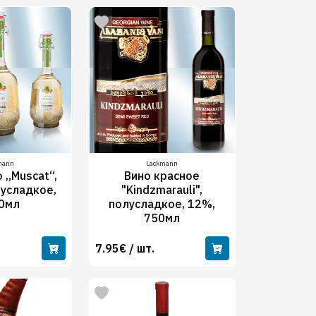
mann
Lackmann
 „Muscat“,
Вино красное
лусладкое,
"Kindzmarauli",
0мл
полусладкое, 12%,
750мл
7.95€ / шт.