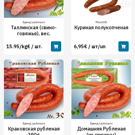
Бренд Lackmann
Monolith
Таллинская (свино-
Куриная полукопченая
говяжья), вес.
15.95/kg€ / шт.
6,95€ / шт/un
Бренд Lackmann
Бренд Lackmann
Краковская рубленая
Домашняя Рубленая
390g
(из свинины)