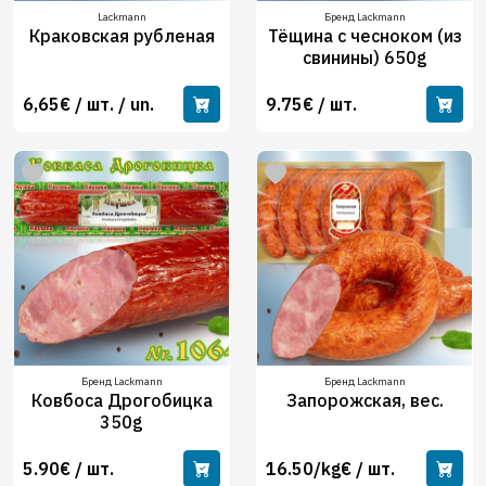
Lackmann
Бренд Lackmann
Краковская рубленая
Тёщина с чесноком (из
свинины) 650g
6,65€ / шт. / un.
9.75€ / шт.
Бренд Lackmann
Бренд Lackmann
Ковбоса Дрогобицка
Запорожская, вес.
350g
5.90€ / шт.
16.50/kg€ / шт.