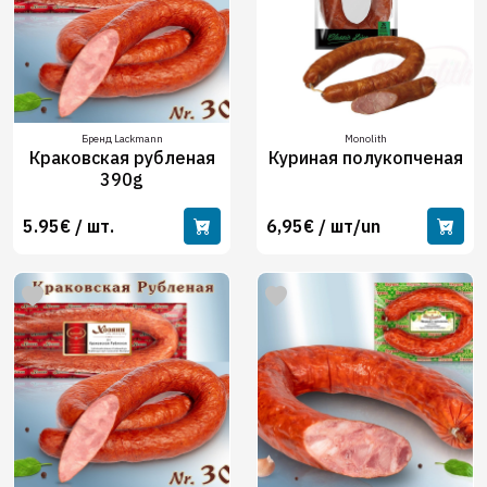
Бренд Lackmann
Monolith
Краковская рубленая
Куриная полукопченая
390g
5.95€ / шт.
6,95€ / шт/un