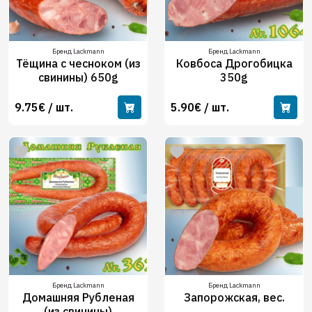
Бренд Lackmann
Бренд Lackmann
Тёщина с чесноком (из
Ковбоса Дрогобицка
свинины) 650g
350g
9.75€ / шт.
5.90€ / шт.
Бренд Lackmann
Бренд Lackmann
Домашняя Рубленая
Запорожская, вес.
(из свинины)