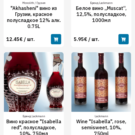
Monolith / Грузия
Бренд Lackmann
"Akhasheni" вино из
Белое вино „Muscat“,
Грузии, красное
12,5%, полусладкое,
полусладкое 12% алк.
1000мл
0.75L
12.45€ / шт.
5.95€ / шт.
Бренд Lackmann
Lackmann
Вино красное "Isabella
Wine "Isabella", rose,
red", полусладкое,
semisweet, 10%,
10%, 750мл
750ml