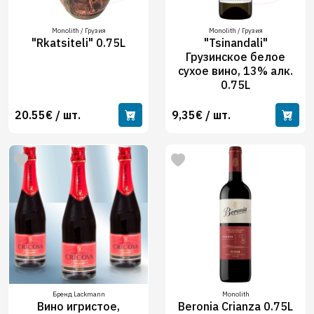
Monolith / Грузия
Monolith / Грузия
"Rkatsiteli" 0.75L
"Tsinandali"
Грузинское белое
сухое вино, 13% алк.
0.75L
20.55€ / шт.
9,35€ / шт.
Бренд Lackmann
Monolith
Вино игристое,
Beronia Crianza 0.75L