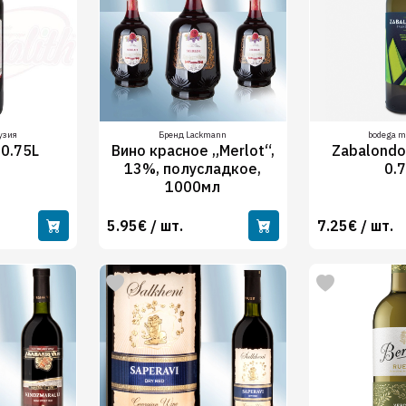
рузия
Бренд Lackmann
bodega m
 0.75L
Вино красное „Merlot“,
Zabalondo
13%, полусладкое,
0.
1000мл
5.95€ / шт.
7.25€ / шт.