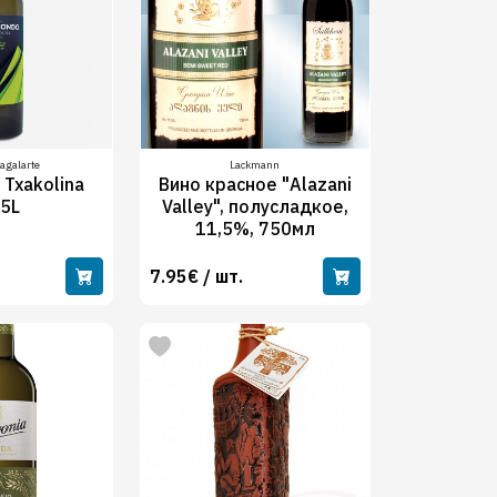
agalarte
Lackmann
 Txakolina
Вино красное "Alazani
75L
Valley", полусладкое,
11,5%, 750мл
7.95€ / шт.