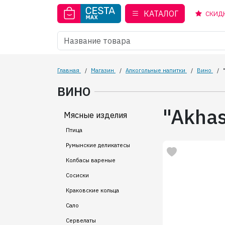
КАТАЛОГ
СКИД
Главная
/
Магазин
/
Алкогольные напитки
/
Вино
/
ВИНО
"Akhas
Мясные изделия
Птица
Румынские деликатесы
Колбасы вареные
Сосиски
Краковские кольца
Сало
Сервелаты