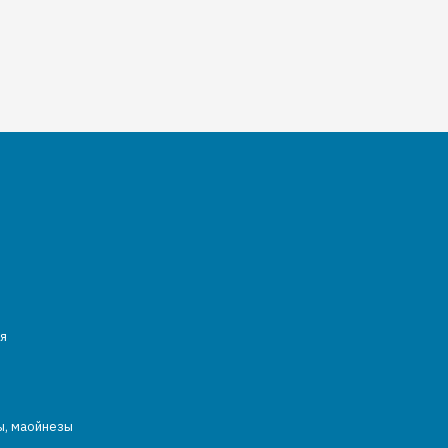
я
ы, маойнезы