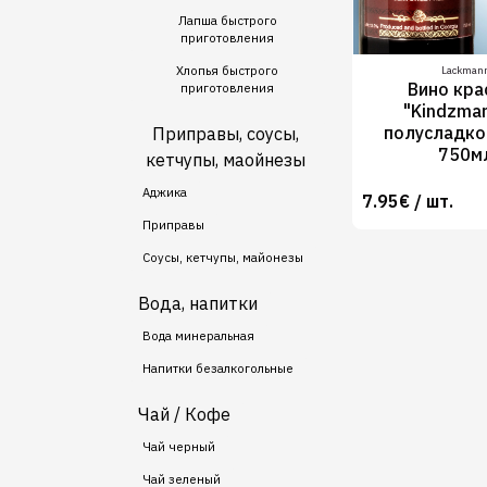
Лапша быстрого
приготовления
Хлопья быстрого
Lackman
Вино кра
приготовления
"Kindzmara
полусладко
Приправы, соусы,
750м
кетчупы, маойнезы
Аджика
7.95€ / шт.
Приправы
Соусы, кетчупы, майонезы
Вода, напитки
Вода минеральная
Напитки безалкогольные
Чай / Кофе
Чай черный
Чай зеленый