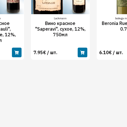
n
Lackmann
bodega m
сное
Вино красное
Beronia Ru
uli",
"Saperavi", сухое, 12%,
0.
е, 12%,
750мл
л
7.95€ / шт.
6.10€ / шт.