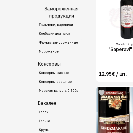
Замороженная
продукция
Пельмени, вареники
Колбаски для гриля
Фрукты замороженные
Monolith / Г
"Saperavi"
Мороженое
Консервы
Консервы мясные
12.95€ / шт.
Консервы овощные
Морская капуста 0,500g
Бакалея
Горох
Гречка
Крупы