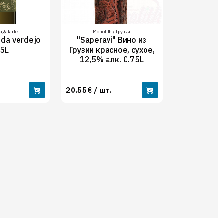
agalarte
Monolith / Грузия
eda verdejo
"Saperavi" Вино из
75L
Грузии красное, сухое,
12,5% алк. 0.75L
20.55€ / шт.