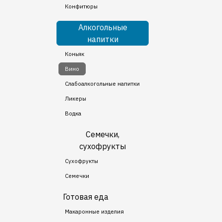
Конфитюры
Алкогольные
напитки
Коньяк
Вино
Слабоалкогольные напитки
Ликеры
Водка
Семечки,
сухофрукты
Сухофрукты
Семечки
Готовая еда
Макаронные изделия