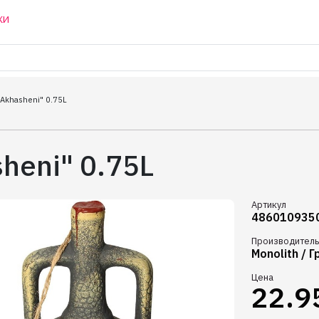
КИ
"Akhasheni" 0.75L
heni" 0.75L
Артикул
486010935
Производитель
Monolith / Г
Цена
22.9