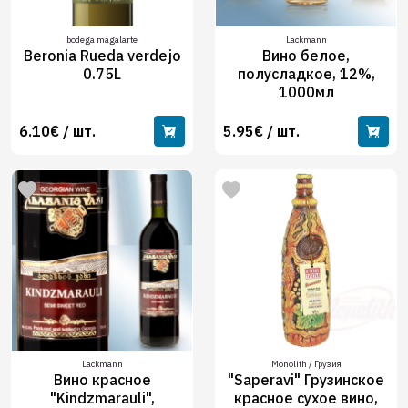
bodega magalarte
Lackmann
Beronia Rueda verdejo
Вино белое,
0.75L
полусладкое, 12%,
1000мл
6.10€ / шт.
5.95€ / шт.
Lackmann
Monolith / Грузия
Вино красное
"Saperavi" Грузинское
"Kindzmarauli",
красное сухое вино,