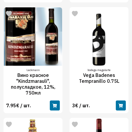
Lackmann
bodega magalarte
Вино красное
Vega Badenes
"Kindzmarauli",
Tempranillo 0.75L
полусладкое, 12%,
750мл
7.95€ / шт.
3€ / шт.