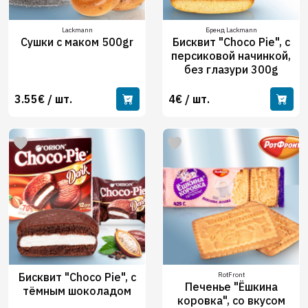
Lackmann
Бренд Lackmann
Сушки с маком 500gr
Бисквит "Choco Pie", с
персиковой начинкой,
без глазури 300g
3.55€ / шт.
4€ / шт.
Бисквит "Choco Pie", с
RotFront
Печенье "Ёшкина
тёмным шоколадом
коровка", со вкусом