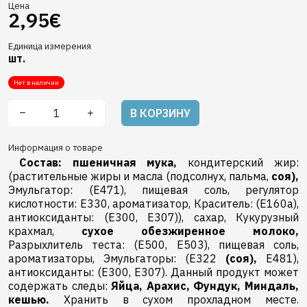
Цена
2,95€
Единица измерения
шт.
Нет в наличии
В КОРЗИНУ
Информация о товаре
Состав:
пшеничная мука,
кондитерский жир:
(растительные жиры и масла (подсолнух, пальма,
соя),
Эмульгатор: (E471), пищевая соль, pегулятор
кислотности: E330, ароматизатор, Краситель: (E160a),
антиоксиданты: (E300, E307)), сахар, Кукурузный
крахмал,
сухое обезжиренное молоко,
Разрыхлитель теста: (E500, E503), пищевая соль,
ароматизаторы, Эмульгаторы: (E322
(соя),
E481),
антиоксиданты: (E300, E307). Данный продукт может
содержать следы:
Яйца,
Арахис,
Фундук,
Миндаль,
кешью.
Хранить в сухом прохладном месте.