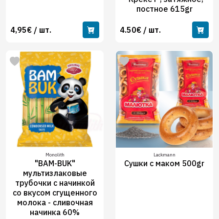
постное 615gr
4,95€ / шт.
4.50€ / шт.
Monolith
Lackmann
"BAM-BUK"
Сушки с маком 500gr
мультизлаковые
трубочки с начинкой
со вкусом сгущенного
молока - сливочная
начинка 60%