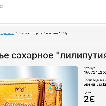
КИ
, пряники
/
Печенье сахарное "лилипутия " 360g
ье сахарное "лилипутия
Артикул
460714116
Производитель
Бренд Lack
Цена
2€