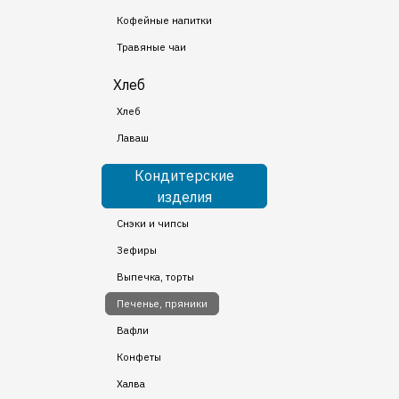
Кофейные напитки
Травяные чаи
Хлеб
Хлеб
Лаваш
Кондитерские
изделия
Снэки и чипсы
Зефиры
Выпечка, торты
Печенье, пряники
Вафли
Конфеты
Халва