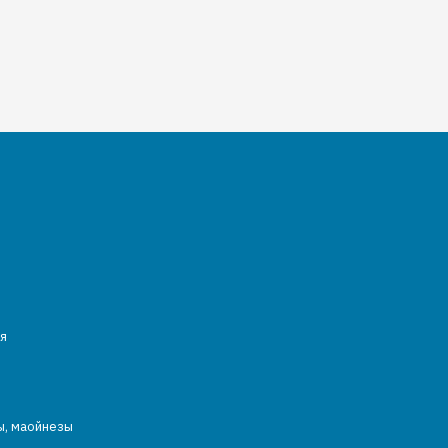
я
ы, маойнезы