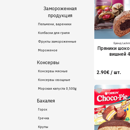
Замороженная
продукция
Пельмени, вареники
Колбаски для гриля
Фрукты замороженные
Бренд Lack
Пряники шоко
Мороженое
вишней 
Консервы
Консервы мясные
2.90€ / шт.
Консервы овощные
Морская капуста 0,500g
Бакалея
Горох
Гречка
Крупы