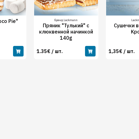
oco Pie"
Бренд Lackmann
Lack
Пряник "Тулький" с
Сушечки 
клюквенной начинкой
Kр
140g
1.35€ / шт.
1,35€ / шт.