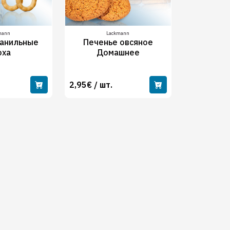
mann
Lackmann
ванильные
Печенье овсяное
оха
Домашнее
2,95€ / шт.