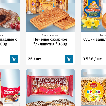
mann
Бренд Lackmann
Lack
ладные с
Печенье сахарное
Сушки вани
400g
"лилипутия " 360g
2€ / шт.
3.55€ / шт.