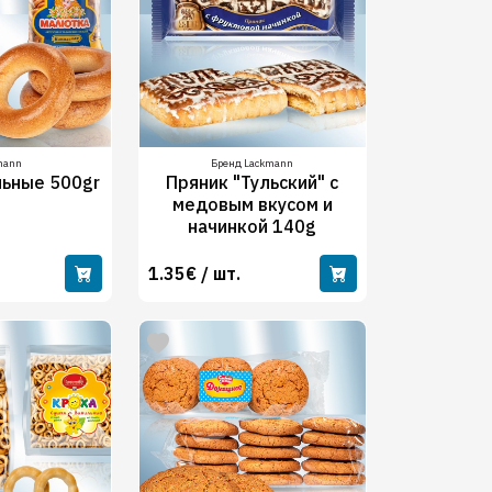
mann
Бренд Lackmann
льные 500gr
Пряник "Тульский" с
медовым вкусом и
начинкой 140g
1.35€ / шт.