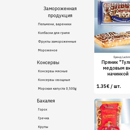
Замороженная
продукция
Пельмени, вареники
Колбаски для гриля
Фрукты замороженные
Мороженое
Бренд Lack
Пряник "Тул
Консервы
медовым вк
Консервы мясные
начинкой
Консервы овощные
1.35€ / шт.
Морская капуста 0,500g
Бакалея
Горох
Гречка
Крупы