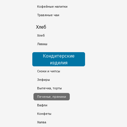
Кофейные напитки
Травяные чаи
Хлеб
Хлеб
Лаваш
Кондитерские
изделия
Снэки и чипсы
Зефиры
Выпечка, торты
Печенье, пряники
Вафли
Конфеты
Халва