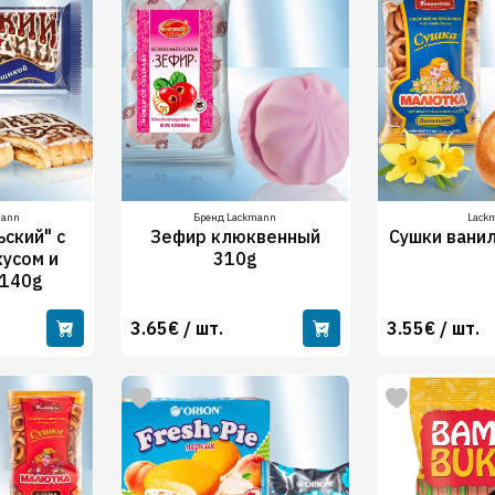
mann
Бренд Lackmann
Lack
ьский" с
Зефир клюквенный
Сушки вани
усом и
310g
 140g
3.65€ / шт.
3.55€ / шт.