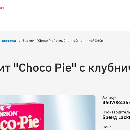
КИ
, пряники
/
Бисквит "Choco Pie" с клубничной начинкой 360g
ит "Choco Pie" с клубн
Артикул
460708435
Производитель
Бренд Lack
Цена