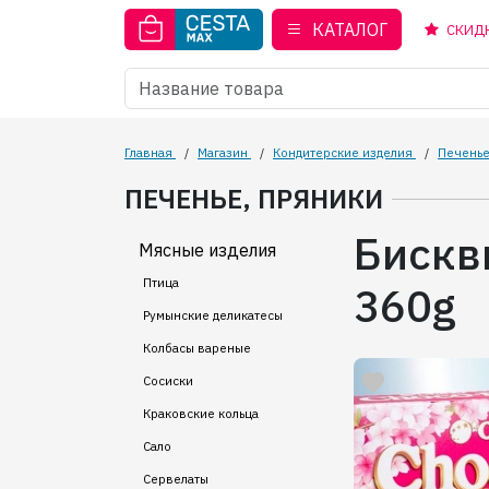
КАТАЛОГ
СКИД
Главная
/
Магазин
/
Кондитерские изделия
/
Печенье
ПЕЧЕНЬЕ, ПРЯНИКИ
Бискв
Мясные изделия
Птица
360g
Румынские деликатесы
Колбасы вареные
Сосиски
Краковские кольца
Сало
Сервелаты