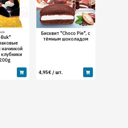
lith
Бисквит "Choco Pie", с
-Buk"
тёмным шоколадом
лаковые
с начинкой
 клубники
200g
4,95€ / шт.