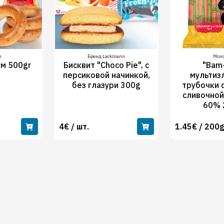
n
Бренд Lackmann
Mono
ом 500gr
Бисквит "Choco Pie", с
"Bam
персиковой начинкой,
мультиз
без глазури 300g
трубочки 
сливочной
60% 
4€ / шт.
1.45€ / 200g