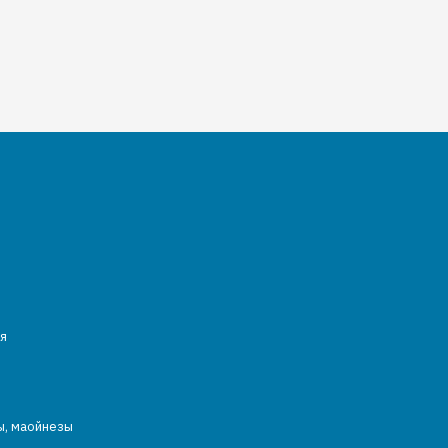
я
ы, маойнезы