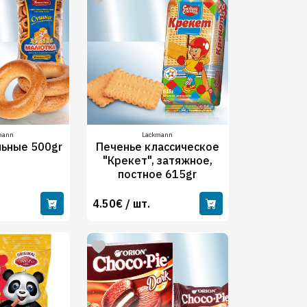
mann
Lackmann
льные 500gr
Печенье классическое
"Крекет", затяжное,
постное 615gr
4.50€ / шт.