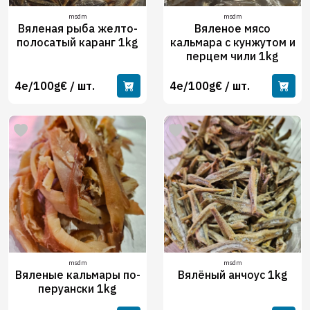
msdm
msdm
Вяленая рыба желто-
Вяленое мясо
полосатый каранг 1kg
кальмара с кунжутом и
перцем чили 1kg
4e/100g€ / шт.
4e/100g€ / шт.
msdm
msdm
Вяленые кальмары по-
Вялёный анчоус 1kg
перуански 1kg