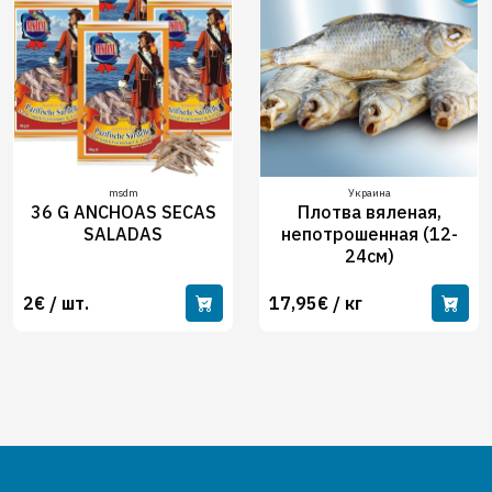
msdm
Украина
36 G ANCHOAS SECAS
Плотва вяленая,
SALADAS
непотрошенная (12-
24см)
2€ / шт.
17,95€ / кг