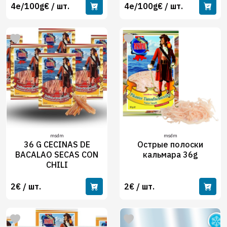
4e/100g€ / шт.
4e/100g€ / шт.
msdm
msdm
36 G CECINAS DE
Острые полоски
BACALAO SECAS CON
кальмара 36g
CHILI
2€ / шт.
2€ / шт.