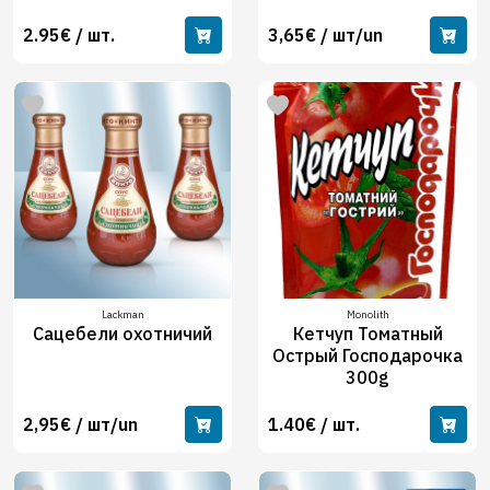
2.95€ / шт.
3,65€ / шт/un
Lackman
Monolith
Сацебели охотничий
Кетчуп Томатный
Острый Господарочка
300g
2,95€ / шт/un
1.40€ / шт.