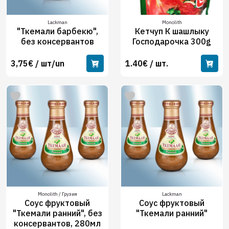
Lackman
Monolith
"Ткемали барбекю",
Кетчуп К шашлыку
без консервантов
Господарочка 300g
3,75€ / шт/un
1.40€ / шт.
Monolith / Грузия
Lackman
Соус фруктовый
Соус фруктовый
"Ткемали ранний", без
"Ткемали ранний"
консервантов, 280мл