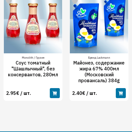
Monolith / Грузия
Бренд Lackmann
Соус томатный
Майонез, содержание
"Шашлычный", без
жира 67% 400мл
консервантов, 280мл
(Московский
провансаль) 384g
2.95€ / шт.
2.40€ / шт.