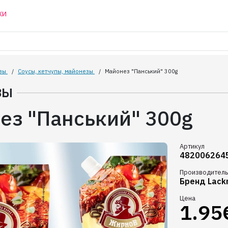
КИ
зы
/
Соусы, кетчупы, майонезы
/
Майонез "Панський" 300g
ЗЫ
ез "Панський" 300g
Артикул
482006264
Производитель
Бренд Lack
Цена
1.95