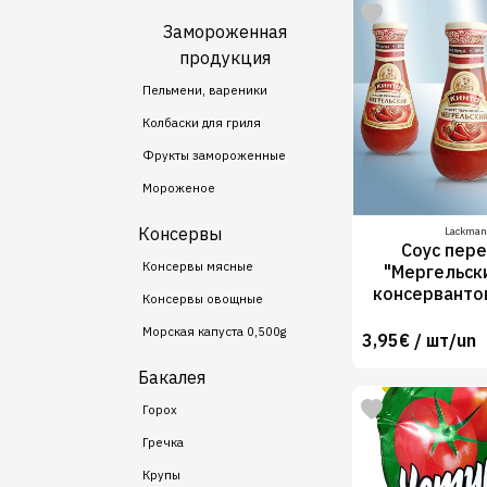
Замороженная
продукция
Пельмени, вареники
Колбаски для гриля
Фрукты замороженные
Мороженое
Консервы
Lackman
Соус пер
Консервы мясные
"Мергельски
консерванто
Консервы овощные
Морская капуста 0,500g
3,95€ / шт/un
Бакалея
Горох
Гречка
Крупы