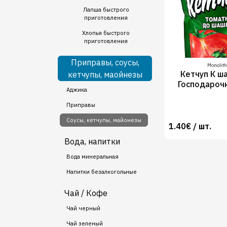
Лапша быстрого
приготовления
Хлопья быстрого
приготовления
Приправы, соусы,
Monolith
Кетчуп К ш
кетчупы, маойнезы
Господароч
Аджика
Приправы
Соусы, кетчупы, майонезы
1.40€ / шт.
Вода, напитки
Вода минеральная
Напитки безалкогольные
Чай / Кофе
Чай черный
Чай зеленый