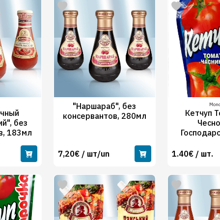
"Наршараб", без
Mono
ечный
Кетчуп 
консервантов, 280мл
й", без
Чесн
в, 183мл
Господар
7,20€ / шт/un
1.40€ / шт.