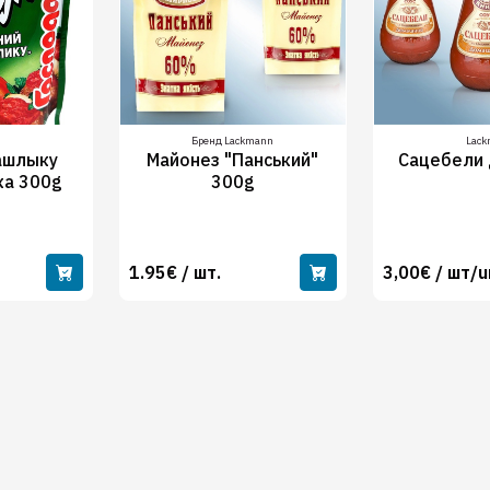
Бренд Lackmann
Lac
ашлыку
Майонез "Панський"
Сацебели
ка 300g
300g
1.95€ / шт.
3,00€ / шт/u