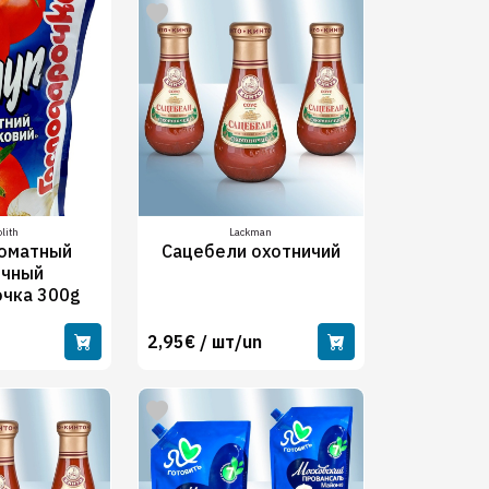
lith
Lackman
Томатный
Сацебели охотничий
очный
очка 300g
2,95€ / шт/un