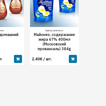
kman
Бренд Lackmann
 домашний
Майонез, содержание
жира 67% 400мл
(Московский
провансаль) 384g
n
2.40€ / шт.