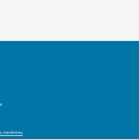
я
ы, маойнезы