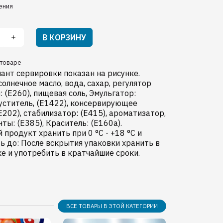
ения
В КОРЗИНУ
товаре
иант сервировки показан на рисунке.
солнечное масло, вода, сахар, pегулятор
: (E260), пищевая соль, Эмульгатор:
густитель, (E1422), консервирующее
E202), cтабилизатор: (E415), ароматизатор,
ты: (E385), Краситель: (E160a).
продукт хранить при 0 °C - +18 °C и
ь до: После вскрытия упаковки хранить в
е и употребить в кратчайшие сроки.
ВСЕ ТОВАРЫ В ЭТОЙ КАТЕГОРИИ