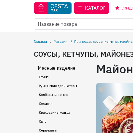
КАТАЛОГ
СКИД
Главная
/
Магазин
/
Приправы, соусы, кетчупы, маойне
СОУСЫ, КЕТЧУПЫ, МАЙОНЕ
Майон
Мясные изделия
Птица
Румынские деликатесы
Колбасы вареные
Сосиски
Краковские кольца
Сало
Сервелаты