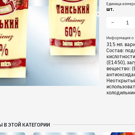
Единица измер
шт.
Информация о 
315 мл. вар
Состав: под
кислотности
(E1450), за
вещество: (
антиоксидан
Неоткрытый 
использоват
холодильник
Ы В ЭТОЙ КАТЕГОРИИ