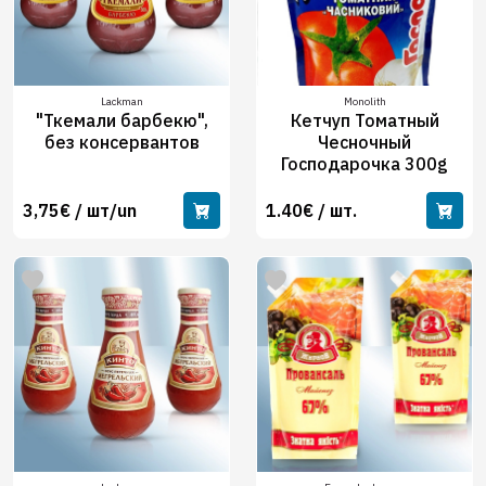
Lackman
Monolith
"Ткемали барбекю",
Кетчуп Томатный
без консервантов
Чесночный
Господарочка 300g
3,75€ / шт/un
1.40€ / шт.