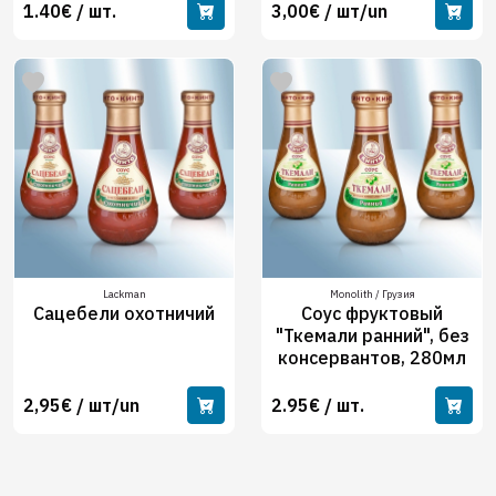
1.40€ / шт.
3,00€ / шт/un
Lackman
Monolith / Грузия
Сацебели охотничий
Соус фруктовый
"Ткемали ранний", без
консервантов, 280мл
2,95€ / шт/un
2.95€ / шт.