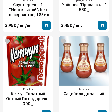
Lackman
Бренд Lackmann
Соус перечный
Майонез "Провансаль"
"Мергельский", без
550g
консервантов, 183мл
3,95€ / шт/un
3.45€ / шт.
Monolith
Lackman
Кетчуп Томатный
Сацебели домашний
Острый Господарочка
300g