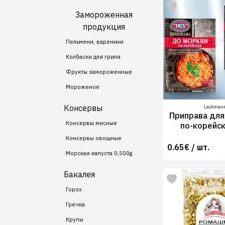
Замороженная
продукция
Пельмени, вареники
Колбаски для гриля
Фрукты замороженные
Мороженое
Консервы
Lackman
Приправа для
Консервы мясные
по-корейск
Консервы овощные
0.65€ / шт.
Морская капуста 0,500g
Бакалея
Горох
Гречка
Крупы