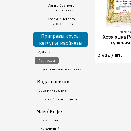
Лапша быстрого
приготовления
Хлопья быстрого
приготовления
Monolith
Приправы, соусы,
Хозяюшка Р
сушеная
кетчупы, маойнезы
Аджика
2.90€ / шт.
Приправы
Соусы, кетчупы, майонезы
Вода, напитки
Вода минеральная
Напитки безалкогольные
Чай / Кофе
Чай черный
Чай зеленый