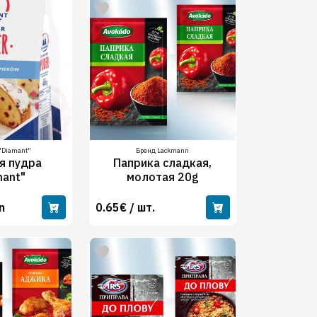
 "Diamant"
Бренд Lackmann
я пудра
Паприка сладкая,
mant"
молотая 20g
n
0.65€ / шт.