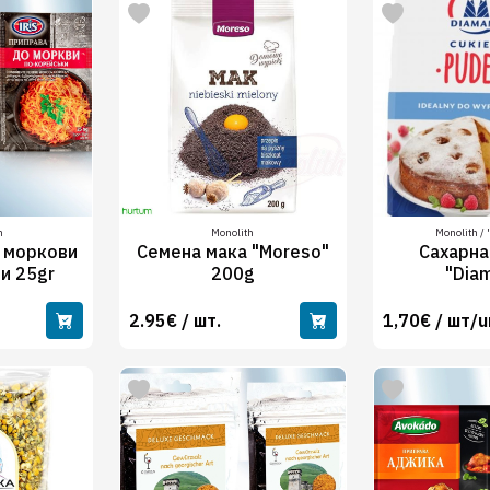
n
Monolith
Monolith /
 моркови
Семена мака "Moreso"
Сахарна
и 25gr
200g
"Dia
2.95€ / шт.
1,70€ / шт/u