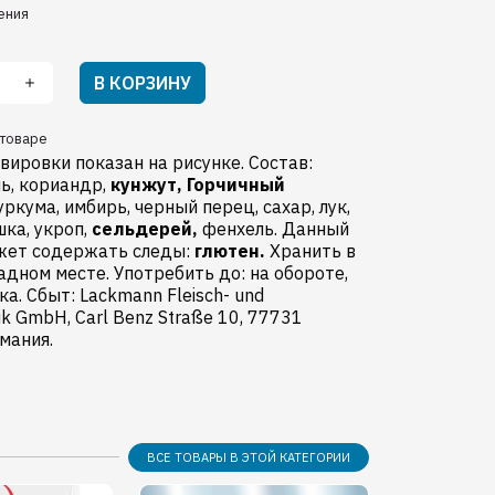
ения
В КОРЗИНУ
товаре
вировки показан на рисунке. Состав:
ь, кориандр,
кунжут,
Горчичный
уркума, имбирь, черный перец, сахар, лук,
шка, укроп,
сельдерей,
фенхель. Данный
жет содержать следы:
глютен.
Хранить в
адном месте. Употребить до: на обороте,
ка. Сбыт: Lackmann Fleisch- und
ik GmbH, Carl Benz Straße 10, 77731
рмания.
ВСЕ ТОВАРЫ В ЭТОЙ КАТЕГОРИИ