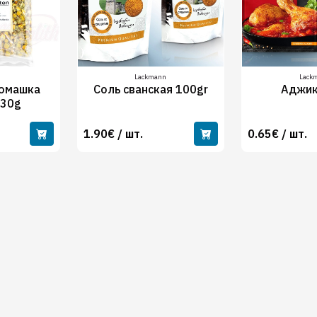
Lackmann
Lack
омашка
Соль сванская 100gr
Аджик
 30g
1.90€ / шт.
0.65€ / шт.