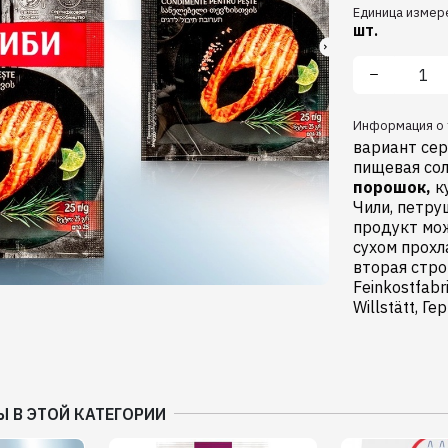
Единица измер
шт.
Информация о 
вариант сер
пищевая сол
порошок,
к
Чили, петру
продукт мо
сухом прохл
вторая стро
Feinkostfabr
Willstätt, Ге
Ы В ЭТОЙ КАТЕГОРИИ