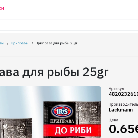
КИ
зы
/
Приправы
/
Приправа для рыбы 25gr
ава для рыбы 25gr
Артикул
482023261
Производитель
Lackmann
Цена
0.65