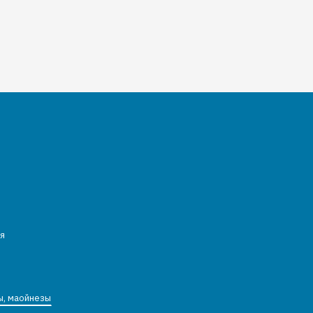
я
ы, маойнезы