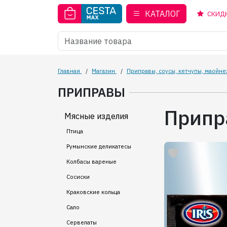
КАТАЛОГ
СКИД
Главная
/
Магазин
/
Приправы, соусы, кетчупы, маойне
ПРИПРАВЫ
Припр
Мясные изделия
Птица
Румынские деликатесы
Колбасы вареные
Сосиски
Краковские кольца
Сало
Сервелаты