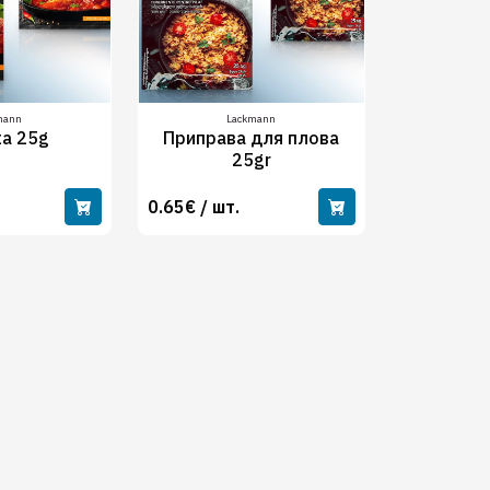
mann
Lackmann
а 25g
Приправа для плова
25gr
0.65€ / шт.