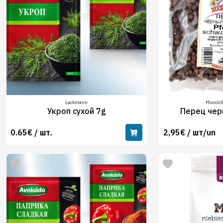
Lackmann
Monolit
Укроп сухой 7g
Перец чер
0.65€ / шт.
2,95€ / шт/un