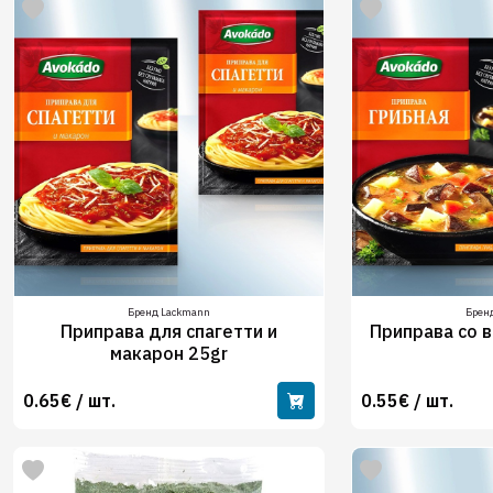
Бренд Lackmann
Брен
Приправа для спагетти и
Приправа со в
макарон 25gr
0.65€ / шт.
0.55€ / шт.