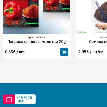
Бренд Lackmann
Monoli
Паприка сладкая, молотая 20g
Семена м
0.65€ / шт.
2,95€ / шт/un