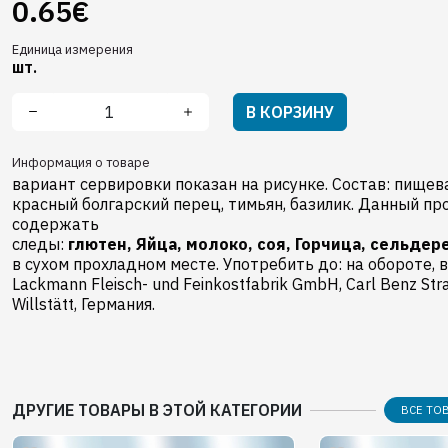
0.65€
Единица измерения
шт.
В КОРЗИНУ
Информация о товаре
вариант сервировки показан на рисунке. Состав: пищевая
красный болгарский перец, тимьян, базилик. Данный п
содержать
следы:
глютен,
Яйца,
молоко,
соя,
Горчица,
сельдер
в сухом прохладном месте. Употребить до: на обороте, 
Lackmann Fleisch- und Feinkostfabrik GmbH, Carl Benz St
Willstätt, Германия.
ДРУГИЕ ТОВАРЫ В ЭТОЙ КАТЕГОРИИ
ВСЕ ТО