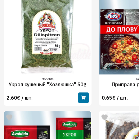
Monolith
L
Укроп сушеный "Хозяюшка" 50g
Приправа д
2.60€ / шт.
0.65€ / шт.