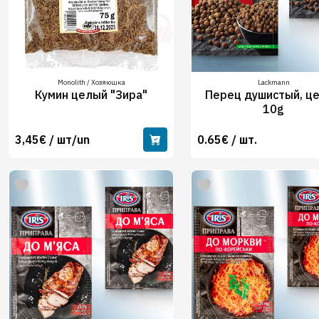
Monolith / Хозяюшка
Lackmann
Кумин целый "Зира"
Перец душистый, ц
10g
3,45€ / шт/un
0.65€ / шт.