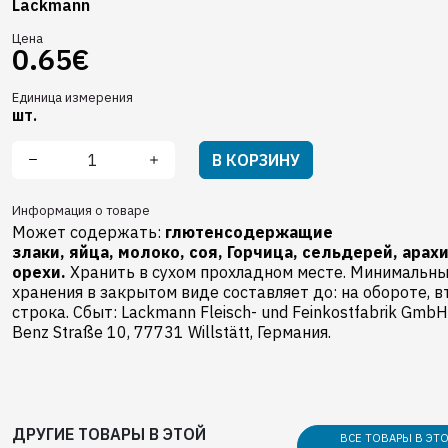
Lackmann
Цена
0.65€
Единица измерения
шт.
В КОРЗИНУ
Информация о товаре
Может содержать:
глютенсодержащие
злаки,
яйца,
молоко,
соя,
Горчица,
сельдерей,
арах
орехи.
Хранить в сухом прохладном месте. Минимальны
хранения в закрытом виде составляет до: на обороте, в
строка. Сбыт: Lackmann Fleisch- und Feinkostfabrik GmbH,
Benz Straße 10, 77731 Willstätt, Германия.
ДРУГИЕ ТОВАРЫ В ЭТОЙ
ВСЕ ТОВАРЫ В ЭТ