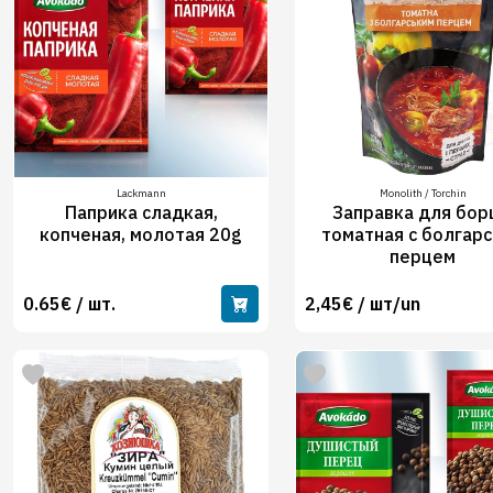
Lackmann
Monolith / Torchin
Паприка сладкая,
Заправка для бо
копченая, молотая 20g
томатная с болгар
перцем
0.65€ / шт.
2,45€ / шт/un