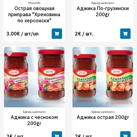
Monolith
Бренд Lackmann
Острая овощная
Аджика По-грузински
приправa "Хреновина
200gr
по херсонски"
3,00€ / шт/un
2€ / шт.
Бренд Lackmann
Бренд Lackmann
Аджика с чесноком
Аджика острая 200gr
200gr
2€ / шт.
2€ / шт.