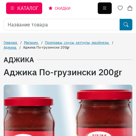
КАТАЛОГ
СКИДКИ
Главная
/
Магазин
/
Приправы, соусы, кетчупы, маойнезы
/
Аджика
/
Аджика По-грузински 200gr
АДЖИКА
Аджика По-грузински 200gr