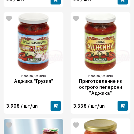
Monolith / Zakuska
Monolith / Zakuska
Аджика "Грузия"
Приготовление из
острого пеперони
"Аджика"
3,90€ / шт/un
3,55€ / шт/un