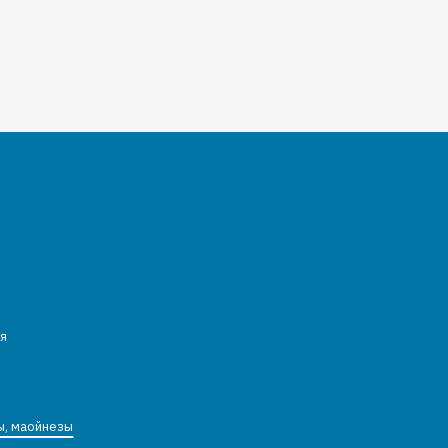
я
ы, маойнезы