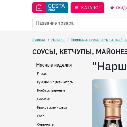
КАТАЛОГ
СКИД
Главная
/
Магазин
/
Приправы, соусы, кетчупы, маойне
СОУСЫ, КЕТЧУПЫ, МАЙОНЕ
"Нарш
Мясные изделия
Птица
Румынские деликатесы
Колбасы вареные
Сосиски
Краковские кольца
Сало
Сервелаты