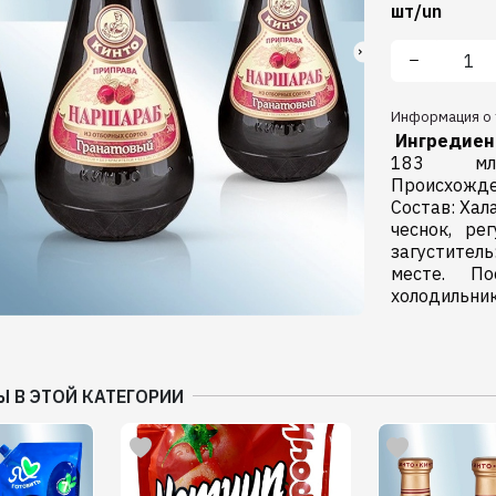
шт/un
Информация о 
Ингредие
183 мл. 
Происхожде
Состав: Хал
чеснок, pег
загустител
месте. П
холодильник
Ы В ЭТОЙ КАТЕГОРИИ