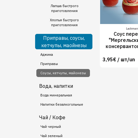
Лапша быстрого
приготовления
Хлопья быстрого
приготовления
Lackman
Соус пер
Приправы, соусы,
"Мергельски
кетчупы, маойнезы
консерванто
Аджика
3,95€ / шт/un
Приправы
Соусы, кетчупы, майонезы
Вода, напитки
Вода минеральная
Напитки безалкогольные
Чай / Кофе
Чай черный
Чай зеленый