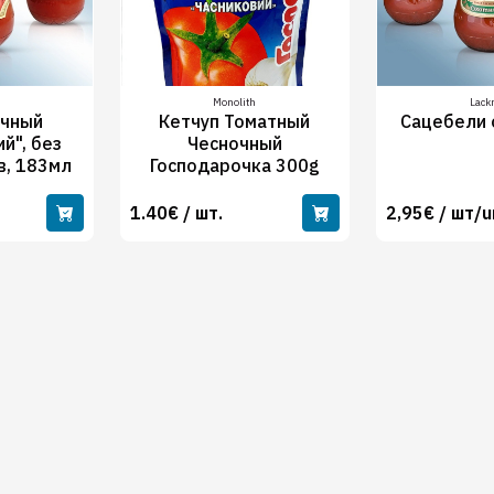
Monolith
Lac
ечный
Кетчуп Томатный
Сацебели 
й", без
Чесночный
в, 183мл
Господарочка 300g
1.40€ / шт.
2,95€ / шт/u