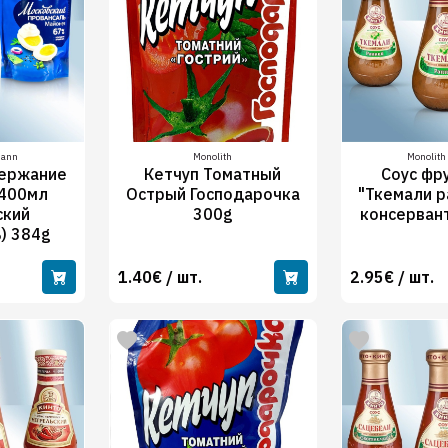
mann
Monolith
Monolith 
держание
Кетчуп Томатный
Соус фр
400мл
Острый Господарочка
"Ткемали р
ский
300g
консерван
) 384g
1.40€ / шт.
2.95€ / шт.