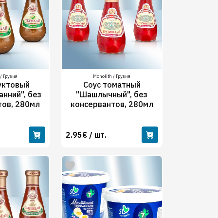
/ Грузия
Monolith / Грузия
уктовый
Соус томатный
анний", без
"Шашлычный", без
тов, 280мл
консервантов, 280мл
2.95€ / шт.