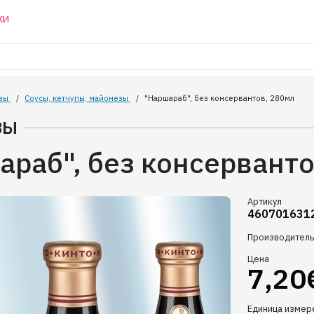
КИ
зы
/
Соусы, кетчупы, майонезы
/
"Наршараб", без консервантов, 280мл
ЗЫ
араб", без консерванто
Артикул
460701631
Производитель
Цена
7,20
Единица измер