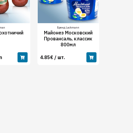
kman
Бренд Lackmann
охотничий
Майонез Московский
Провансаль, классик
800мл
n
4.85€ / шт.