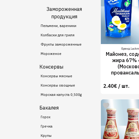
Замороженная
продукция
Пельмени, вареники
Колбаски для гриля
Фрукты замороженные
Бренд Lack
Майонез, со
Мороженое
жира 67% 
(Москов
Консервы
провансаль
Консервы мясные
2.40€ / шт.
Консервы овощные
Морская капуста 0,500g
Бакалея
Горох
Гречка
Крупы