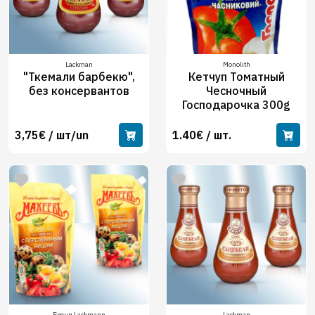
Lackman
Monolith
"Ткемали барбекю",
Кетчуп Томатный
без консервантов
Чесночный
Господарочка 300g
3,75€ / шт/un
1.40€ / шт.
Бренд Lackmann
Lackman