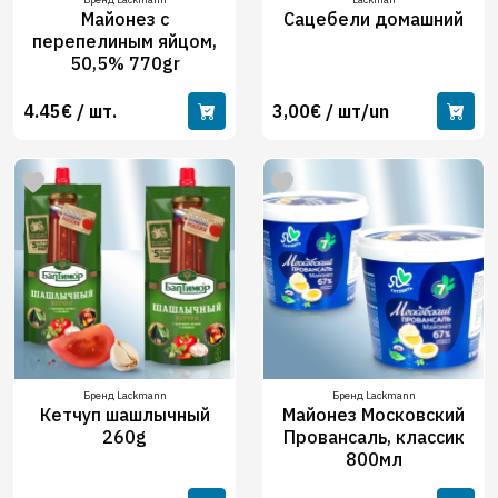
Майонез с
Сацебели домашний
перепелиным яйцом,
50,5% 770gr
4.45€ / шт.
3,00€ / шт/un
Бренд Lackmann
Бренд Lackmann
Кетчуп шашлычный
Майонез Московский
260g
Провансаль, классик
800мл