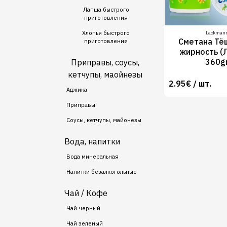
Лапша быстрого
приготовления
Хлопья быстрого
Lackman
Сметана Тё
приготовления
жирность (
360g
Приправы, соусы,
кетчупы, маойнезы
2.95€ / шт.
Аджика
Приправы
Соусы, кетчупы, майонезы
Вода, напитки
Вода минеральная
Напитки безалкогольные
Чай / Кофе
Чай черный
Чай зеленый