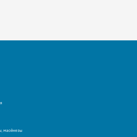
я
ы, маойнезы