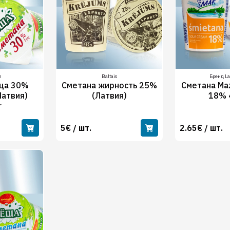
n
Baltais
Бренд L
ща 30%
Сметана жирность 25%
Сметана Ma
Латвия)
(Латвия)
18% 
r
5€ / шт.
2.65€ / шт.