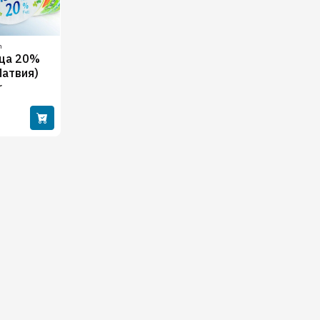
n
ща 20%
Латвия)
r