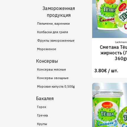
Замороженная
продукция
Пельмени, вареники
Колбаски для гриля
Фрукты замороженные
Lackman
Сметана Тё
Мороженое
жирность (
360g
Консервы
Консервы мясные
3.80€ / шт.
Консервы овощные
Морская капуста 0,500g
Бакалея
Горох
Гречка
Крупы