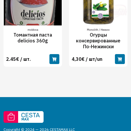
moldova
Monolith / Нежин
Томантная паста
Огурцы
delicios 360g
консервированные
По-Нежински
2.45€ / шт.
4,30€ / шт/un
Copyright © 2024 — 2026 CESTAMAX LLC