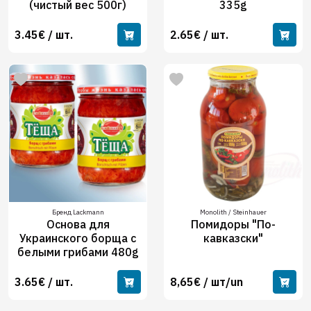
(чистый вес 500г)
335g
3.45€ / шт.
2.65€ / шт.
Бренд Lackmann
Monolith / Steinhauer
Основа для
Помидоры "По-
Украинского борща с
кавказски"
белыми грибами 480g
3.65€ / шт.
8,65€ / шт/un