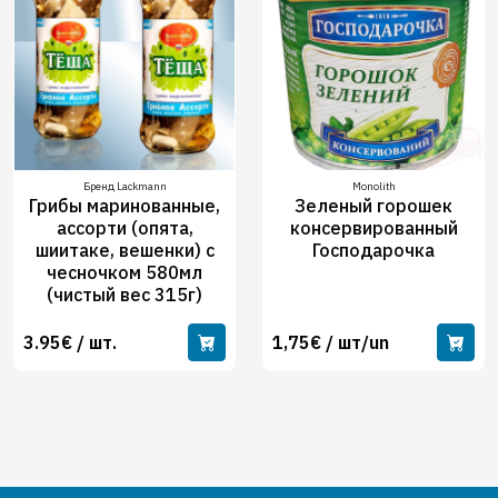
Бренд Lackmann
Monolith
Грибы маринованные,
Зеленый горошек
ассорти (опята,
консервированный
шиитаке, вешенки) с
Господарочка
чесночком 580мл
(чистый вес 315г)
3.95€ / шт.
1,75€ / шт/un