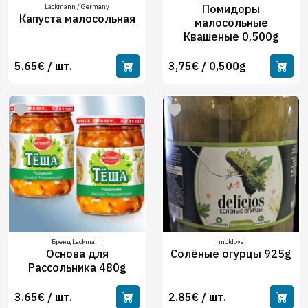
Lackmann / Germany
Помидоры
Капуста малосольная
малосольные
Квашеные 0,500g
5.65€ / шт.
3,75€ / 0,500g
Бренд Lackmann
moldova
Основа для
Солёные огурцы 925g
Рассольника 480g
3.65€ / шт.
2.85€ / шт.