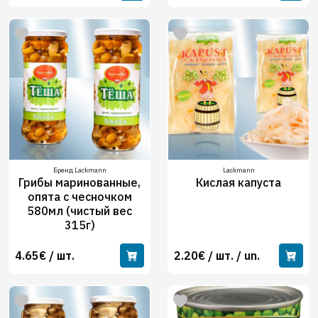
Бренд Lackmann
Lackmann
Грибы маринованные,
Кислая капуста
опята с чесночком
580мл (чистый вес
315г)
4.65€ / шт.
2.20€ / шт. / un.