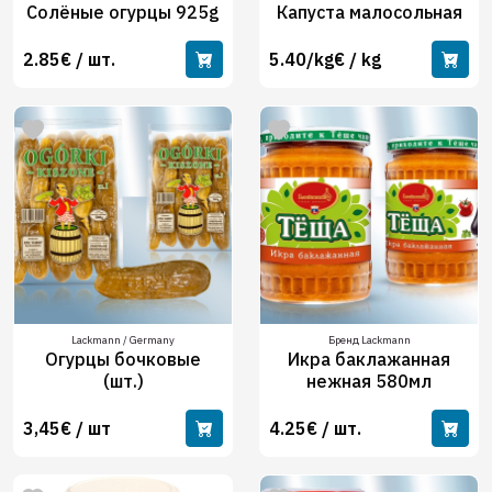
Солёные огурцы 925g
Капуста малосольная
2.85€ / шт.
5.40/kg€ / kg
Lackmann / Germany
Бренд Lackmann
Огурцы бочковые
Икра баклажанная
(шт.)
нежная 580мл
3,45€ / шт
4.25€ / шт.