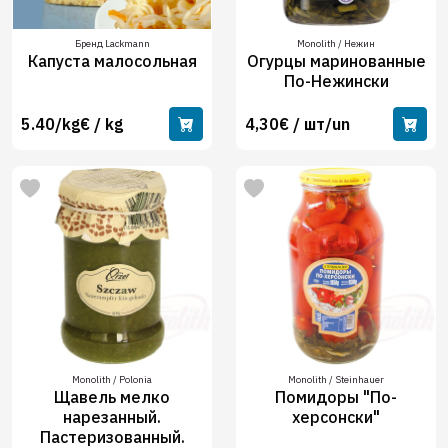
Бренд Lackmann
Monolith / Нежин
Капуста малосольная
Огурцы маринованные
По-Нежински
5.40/kg€ / kg
4,30€ / шт/un
Monolith / Polonia
Monolith / Steinhauer
Щавель мелко
Помидоры "По-
нарезанный.
херсонски"
Пастеризованный.