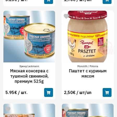
Бренд Lackmann
Monolith / Polonia
Мясная консерва с
Паштет с куриным
тушеной свининой,
мясом
премиум 525g
5.95€ / шт.
2,50€ / шт/un