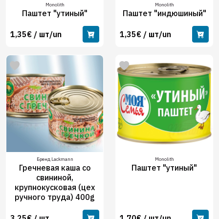
Monolith
Monolith
Паштет "утиный"
Паштет "индюшиный"
1,35€ / шт/un
1,35€ / шт/un
Бренд Lackmann
Monolith
Гречневая каша со
Паштет "утиный"
свининой,
крупнокусковая (цех
ручного труда) 400g
3.25€ / шт.
1,70€ / шт/un