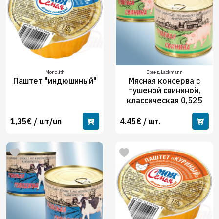
Monolith
Бренд Lackmann
Паштет "индюшиный"
Мясная консерва с
тушеной свининой,
классическая 0,525
1,35€ / шт/un
4.45€ / шт.