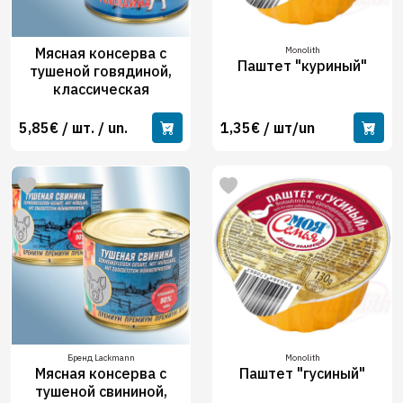
Мясная консерва с
Monolith
Паштет "куриный"
тушеной говядиной,
классическая
5,85€ / шт. / un.
1,35€ / шт/un
Бренд Lackmann
Monolith
Мясная консерва с
Паштет "гусиный"
тушеной свининой,