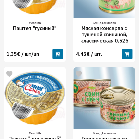
Monolith
Бренд Lackmann
Паштет "гусиный"
Мясная консерва с
тушеной свининой,
классическая 0,525
1,35€ / шт/un
4.45€ / шт.
Monolith
Бренд Lackmann
Паштет "индюшиный"
Гречневая каша со