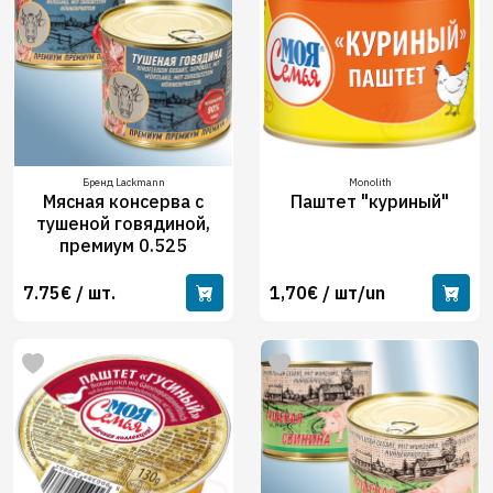
Бренд Lackmann
Monolith
Мясная консерва с
Паштет "куриный"
тушеной говядиной,
премиум 0.525
7.75€ / шт.
1,70€ / шт/un