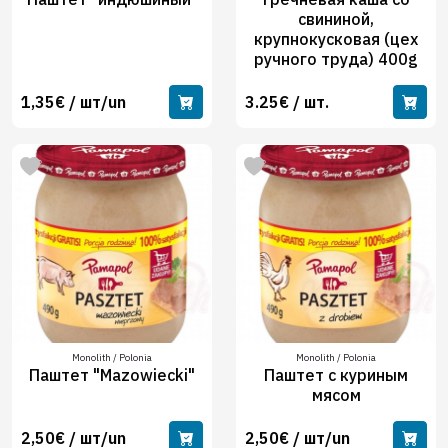
свининой,
крупнокусковая (цех
ручного труда) 400g
1,35€ / шт/un
3.25€ / шт.
Monolith / Polonia
Monolith / Polonia
Паштет "Mazowiecki"
Паштет с куриным
мясом
2,50€ / шт/un
2,50€ / шт/un