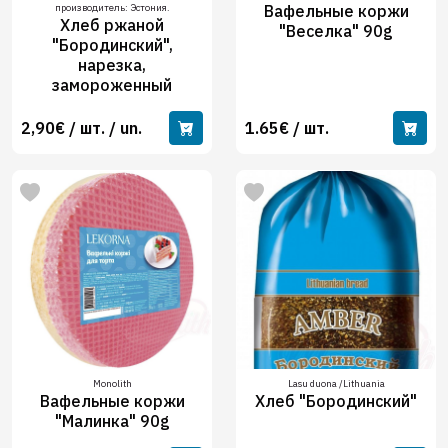
производитель: Эстония.
Вафельные коржи
Хлеб ржаной
"Веселка" 90g
"Бородинский",
нарезка,
замороженный
2,90€ / шт. / un.
1.65€ / шт.
Monolith
Lasu duona /Lithuania
Вафельные коржи
Хлеб "Бородинский"
"Малинка" 90g