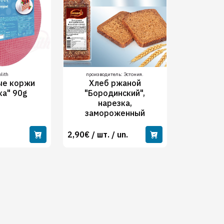
lith
производитель: Эстония.
ые коржи
Хлеб ржаной
ка" 90g
"Бородинский",
нарезка,
замороженный
2,90€ / шт. / un.