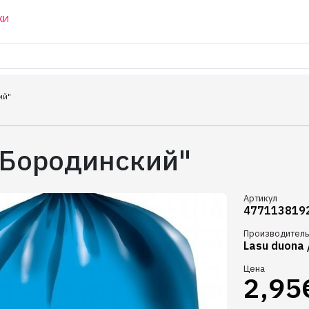
КИ
ий"
"Бородинский"
Артикул
477113819
Производитель
Lasu duona 
Цена
2,95