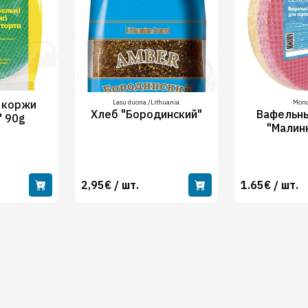
 коржи
Lasu duona /Lithuania
Mono
Хлеб "Бородинский"
Вафельн
" 90g
"Малин
2,95€ / шт.
1.65€ / шт.