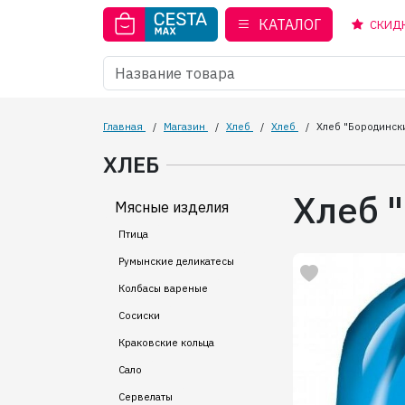
КАТАЛОГ
СКИД
Главная
/
Магазин
/
Хлеб
/
Хлеб
/
Хлеб "Бородинск
ХЛЕБ
Хлеб 
Мясные изделия
Птица
Румынские деликатесы
Колбасы вареные
Сосиски
Краковские кольца
Сало
Сервелаты