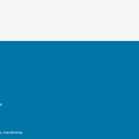
я
ы, маойнезы