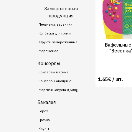
Замороженная
продукция
Пельмени, вареники
Колбаски для гриля
Фрукты замороженные
Вафельные
"Веселка
Мороженое
Консервы
Консервы мясные
1.65€ / шт.
Консервы овощные
Морская капуста 0,500g
Бакалея
Горох
Гречка
Крупы