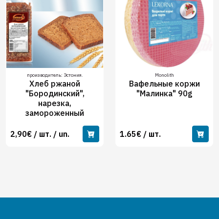
производитель: Эстония.
Monolith
Хлеб ржаной
Вафельные коржи
"Бородинский",
"Малинка" 90g
нарезка,
замороженный
2,90€ / шт. / un.
1.65€ / шт.