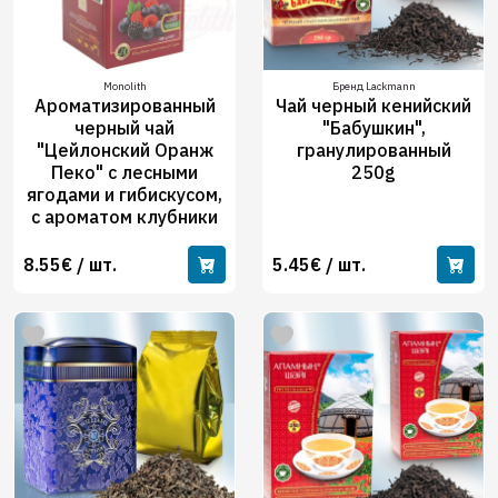
Monolith
Бренд Lackmann
Ароматизированный
Чай черный кенийский
черный чай
"Бабушкин",
"Цейлонский Оранж
гранулированный
Пеко" с лесными
250g
ягодами и гибискусом,
с ароматом клубники
8.55€ / шт.
5.45€ / шт.