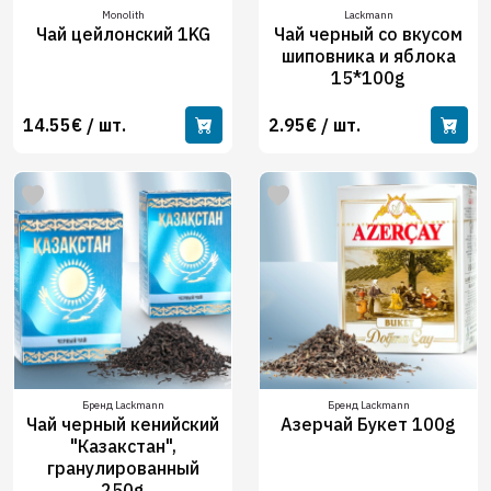
Monolith
Lackmann
Чай цейлонский 1KG
Чай черный со вкусом
шиповника и яблока
15*100g
14.55€ / шт.
2.95€ / шт.
Бренд Lackmann
Бренд Lackmann
Чай черный кенийский
Азерчай Букет 100g
"Казакстан",
гранулированный
250g