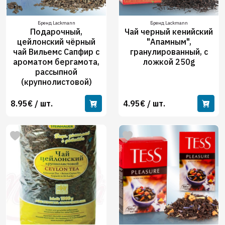
Бренд Lackmann
Бренд Lackmann
Подарочный,
Чай черный кенийский
цейлонский чёрный
"Апамным",
чай Вильемс Сапфир с
гранулированный, с
ароматом бергамота,
ложкой 250g
рассыпной
(крупнолистовой)
8.95€ / шт.
4.95€ / шт.