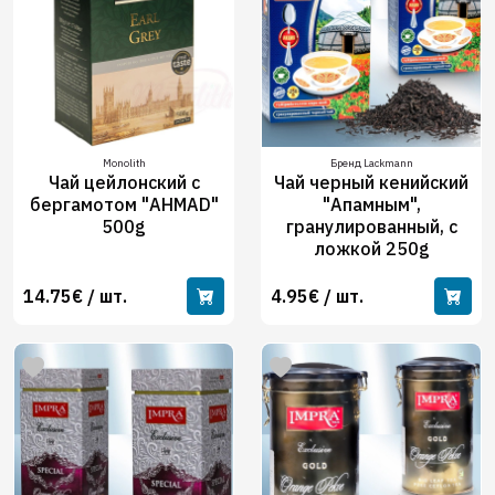
Monolith
Бренд Lackmann
Чай цейлонский с
Чай черный кенийский
бергамотом "AHMAD"
"Апамным",
500g
гранулированный, с
ложкой 250g
14.75€ / шт.
4.95€ / шт.