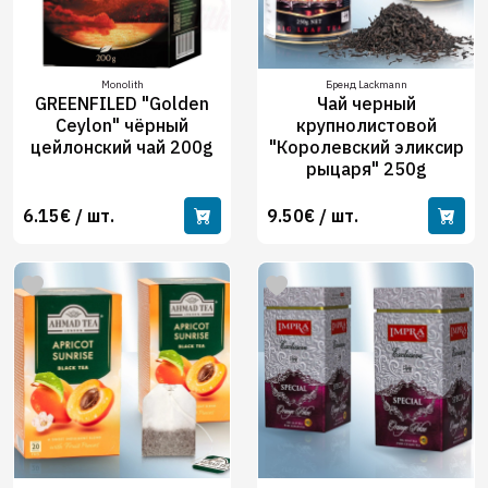
Monolith
Бренд Lackmann
GREENFILED "Golden
Чай черный
Ceylon" чёрный
крупнолистовой
цейлонский чай 200g
"Королевский эликсир
рыцаря" 250g
6.15€ / шт.
9.50€ / шт.