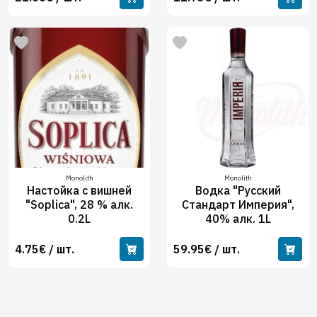
Monolith
Monolith
Настойка с вишней
Водка "Русский
"Soplica", 28 % алк.
Стандарт Империя",
0.2L
40% алк. 1L
4.75€ / шт.
59.95€ / шт.