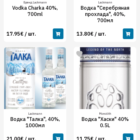
Бренд Lackmann
Lackmann
Vodka Charka 40%,
Водка "Серебряная
700ml
прохлада", 40%,
700мл
17.95€ / шт.
13.80€ / шт.
Lackmann
Monolith
Водка "Талка", 40%,
Водка "Хаски" 40%
1000мл
0.5L
21.00€ / шт.
11.75€ / шт.