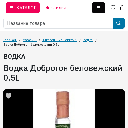
КАТАЛОГ
СКИДКИ
Главная
/
Магазин
/
Алкогольные напитки
/
Водка
/
Водка Доброгон беловежский 0,5L
ВОДКА
Водка Доброгон беловежский
0,5L