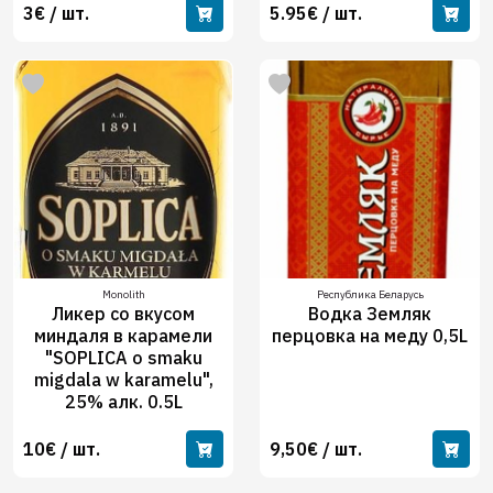
3€ / шт.
5.95€ / шт.
Monolith
Республика Беларусь
Ликер со вкусом
Водка Земляк
миндаля в карамели
перцовка на меду 0,5L
"SOPLICA o smaku
migdala w karamelu",
25% алк. 0.5L
10€ / шт.
9,50€ / шт.