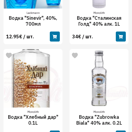
Lackmann
Monolith
Водка "Sinevir", 40%,
Водка "Сталинская
700мл
Голд" 40% алк. 1L
12.95€ / шт.
34€ / шт.
Monolith
Monolith
Водка "Хлебный дар"
Водка "Zubrowka
0.1L
Biala" 40% алк. 0.2L