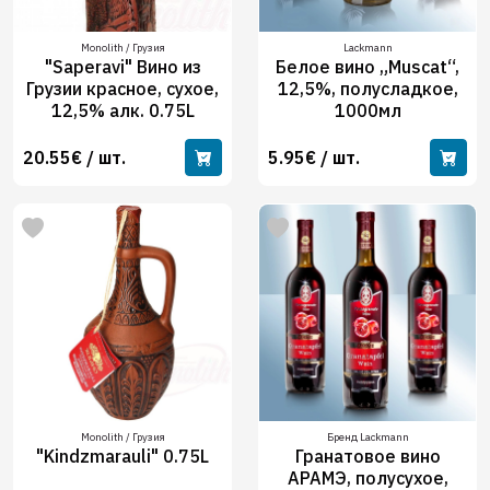
Monolith / Грузия
Lackmann
"Saperavi" Вино из
Белое вино „Muscat“,
Грузии красное, сухое,
12,5%, полусладкое,
12,5% алк. 0.75L
1000мл
20.55€ / шт.
5.95€ / шт.
Monolith / Грузия
Бренд Lackmann
"Kindzmarauli" 0.75L
Гранатовое вино
АРАМЭ, полусухое,