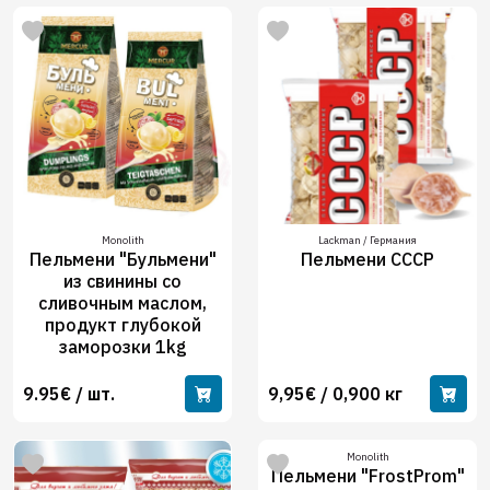
Monolith
Lackman / Германия
Пельмени "Бульмени"
Пельмени СССР
из свинины со
сливочным маслом,
продукт глубокой
заморозки 1kg
9.95€ / шт.
9,95€ / 0,900 кг
Monolith
Пельмени "FrostProm"