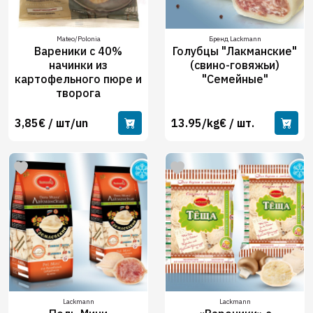
Mateo/Polonia
Бренд Lackmann
Вареники с 40%
Голубцы "Лакманские"
начинки из
(свино-говяжьи)
картофельного пюре и
"Семейные"
творога
3,85€ / шт/un
13.95/kg€ / шт.
Lackmann
Lackmann