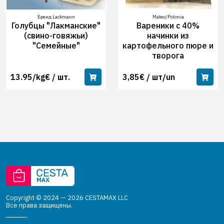
Бренд Lackmann
Mateo/Polonia
Голубцы "Лакманские"
Вареники с 40%
(свино-говяжьи)
начинки из
"Семейные"
картофельного пюре и
творога
13.95/kg€ / шт.
3,85€ / шт/un
Copyright © 2024 — 2026 CESTAMAX LLC
Все права защищены.