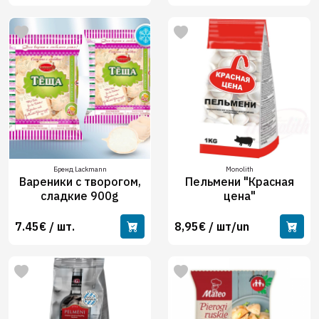
Бренд Lackmann
Monolith
Вареники с творогом,
Пельмени "Красная
сладкие 900g
цена"
7.45€ / шт.
8,95€ / шт/un